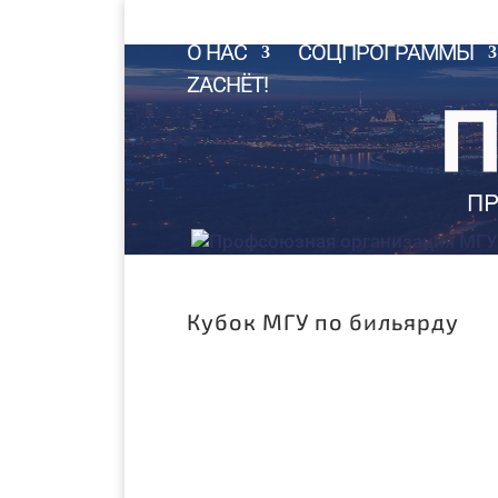
О НАС
СОЦПРОГРАММЫ
ZACHЁT!
Кубок МГУ по бильярду