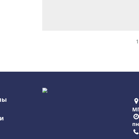
1
мы
МГ
ии
пн