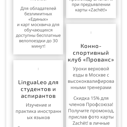
при предъявлении
Для обладателей
карты «Zachёt!»
безлимитных
«Единых»
и карт москвича для
обучающихся
доступны бесплатные
велопоездки до 30
Конно-
минут!
спортивный
клуб «Прованс»
Уроки верховой
езды в Москве с
высококвалифирова
LinguaLeo для
нными тренерами
студентов и
аспирантов
Скидка 15% для
членов Профсоюза!
Изучение и
Получите промокод,
практика
иностранн
прислав фото карты
ых языков
Zachёt! в личные