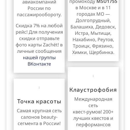
промокоду
MSU1755
авиакомпаний
в Москве и в 11
России по
городах МО —
пассажирообороту.
Долгопрудный,
Скидка 7% на любой
Балашиха, Дедовск,
рейс! Для получения
Истра, Мытищи,
скидки отправьте
Нахабино, Реутов,
фото карты
Zachёt!
в
Троицк, Фрязино,
личные сообщения
Химки, Щербинка.
нашей группы
ВКонтакте
Клаустрофобия
Международная
Точка красоты
сеть
Самая крупная сеть
квест-румов! 200+
салонов beauty-
лучших квестов и
сегмента в России!
перформансов