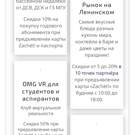
бассейном недалеко
Рынок на
от ДСВ, ДСК и ГЗ МГУ
Ленинском
Скидка 10% на
Самые вкусные
покупку годового
блюда разных
абонемента при
кухонь мира,
предъявлении карты
коктейли в баре и
Zachët! и паспорта
даже цветы на
праздник!
Скидки от 5 до 20%
в
10 точек партнёра
при предъявлении
OMG VR для
карты «Zachёt!» по
студентов и
будням с 10:00 до
аспирантов
18:00.
Клуб виртуальной
реальности
Скидка 50% при
предъявлении карты