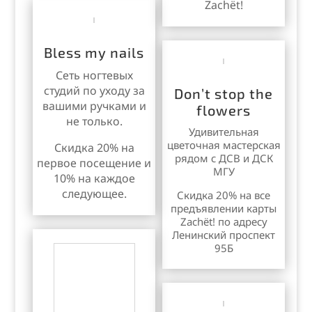
Zachёt!
Bless my nails
Сеть ногтевых
студий по уходу за
Don’t stop the
вашими ручками и
flowers
не только.
Удивительная
цветочная мастерская
Скидка 20% на
рядом с ДСВ и ДСК
первое посещение и
МГУ
10% на каждое
следующее.
Скидка 20% на все
предъявлении карты
Zachёt! по адресу
Ленинский проспект
95Б