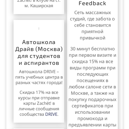
Zachёt! в клубе на ст.
Feedback
м. Каширская
Сеть массажных
студий, где забота о
себе становится
приятной
привычкой
Автошкола
Драйв (Москва)
30 минут бесплатно
при первом визите и
для студентов
скидка 15% на все
и аспирантов
виды программ при
Автошкола DRIVE –
последующих
пять учебных центра в
посещениях в
разных частях города!
любом салоне сети в
Скидка 17% на все
Москве, а также на
курсы при отправке
покупку подарочных
карты
Zachёt!
в
сертификатов при
личные сообщения
использовании
сообщества
DRIVE
.
промокода и
предъявлении карты