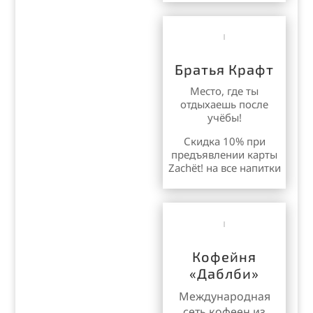
Братья Крафт
Место, где ты
отдыхаешь после
учёбы!
Скидка 10% при
предъявлении карты
Zachёt! на все напитки
Кофейня
«Даблби»
Международная
сеть кофеен из