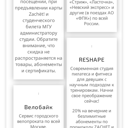
посещении, при
«Стриж», «
Ласточка
»,
«Невский экспресс» и
предъявлении карты
другие (в поездах АО
Zachët! и
«ФПК») по всей
студенческого
России.
билета МГУ
администратору
студии. Обратите
внимание, что
скидка не
распространяется на
RESHAPE
товары, абонементы
Современная студия
и сертификаты.
пилатеса и фитнеса
для девушек с
научным подходом к
тренировкам. Начни
свое преображение
сейчас!
Велобайк
20% на вечерние и
Сервис городского
безлимитные
велопроката по всей
абонементы по
Москве.
промокоду ZACHET и