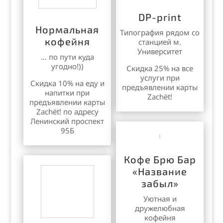
DP-print
Нормальная
Типография рядом со
кофейня
станцией м.
Университет
… по пути куда
угодно!))
Скидка 25% на все
услуги при
Скидка 10% на еду и
предъявлении карты
напитки при
Zachёt!
предъявлении карты
Zachёt! по адресу
Ленинский проспект
95Б
Кофе Брю Бар
«Название
забыл»
Уютная и
дружелюбная
кофейня