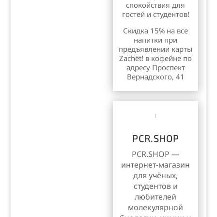
спокойствия для
гостей и студентов!
Скидка 15% н
а все
напитки
при
предъявлении карты
Zachёt! в кофейне по
адресу П
роспект
Вернадского, 41
PCR.SHOP
PCR.SHOP —
интернет-магазин
для учёных,
студентов и
любителей
молекулярной