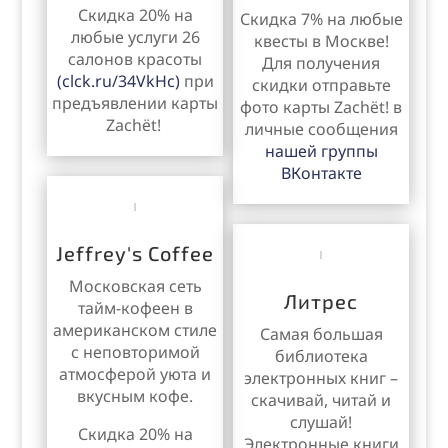
Скидка 20% на
Скидка 7% на любые
любые услуги 26
квесты в Москве!
салонов красоты
Для получения
(clck.ru/34VkHc)
при
скидки отправьте
предъявлении карты
фото карты
Zachёt!
в
Zachёt!
личные сообщения
нашей группы
ВКонтакте
Jeffrey's Coffee
Московская сеть
Литрес
тайм-кофеен в
американском стиле
Самая большая
с неповторимой
библиотека
атмосферой уюта и
электронных книг –
вкусным кофе.
скачивай, читай и
слушай!
Скидка 20% на
Электронные книги